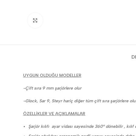
Click to enlarge
D
UYGUN OLDUĞU MODELLER
-Çift sıra 9 mm şarjörlere olur
-Glock, Sar 9, Steyr hariç diğer tüm çift sıra şarjörlere olu
ÖZELLİKLER VE AÇIKLAMALAR
Şarjör kılıfı ayar vidası sayesinde 360° dönebilir , kılıf