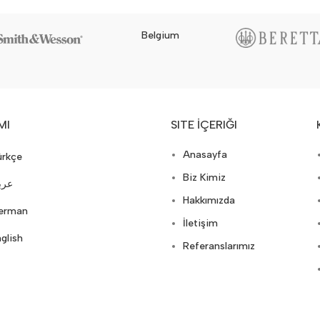
Belgium
MI
SITE İÇERIĞI
Anasayfa
ürkçe
Biz Kimiz
ربي
Hakkımızda
erman
İletişim
glish
Referanslarımız