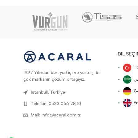
DIL SEÇI
T
1997 Yılından beri yurtiçi ve yurtdışı bir
ع
çok markanın çözüm ortağıyız.
G
İstanbull, Türkiye
En
Telefon: 0533 066 78 10
Mail: info@acaral.com.tr