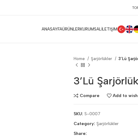
TO
TÜRK
İN
ANASAYFA
ÜRÜNLER
KURUMSAL
İLETIŞIM
Home
Şarjörlükler
3’Lü Şarjö
3’Lü Şarjörlü
Compare
Add to wishl
SKU:
S-0007
Category:
Şarjörlükler
Share: